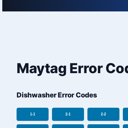
Maytag Error Co
Dishwasher Error Codes
1-1
2-1
2-2