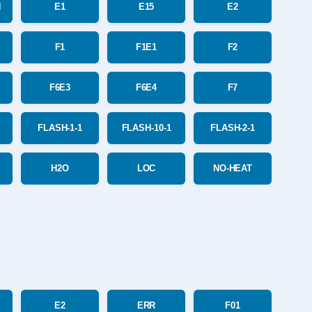
N
E1
E15
E2
F1
F1E1
F2
F6E3
F6E4
F7
FLASH-1-1
FLASH-10-1
FLASH-2-1
H2O
LOC
NO-HEAT
E2
ERR
F01