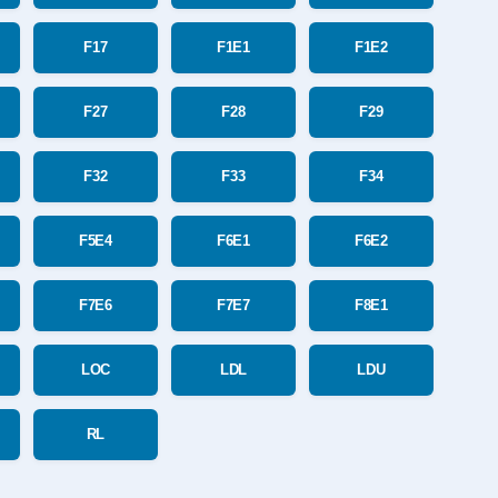
F17
F1E1
F1E2
F27
F28
F29
F32
F33
F34
F5E4
F6E1
F6E2
F7E6
F7E7
F8E1
LOC
LDL
LDU
RL