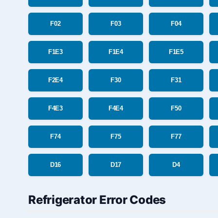
F02
F03
F04
F1E3
F1E4
F1E5
F2E4
F30
F31
F4E3
F4E4
F50
F74
F75
F77
D16
D17
D4
Refrigerator Error Codes