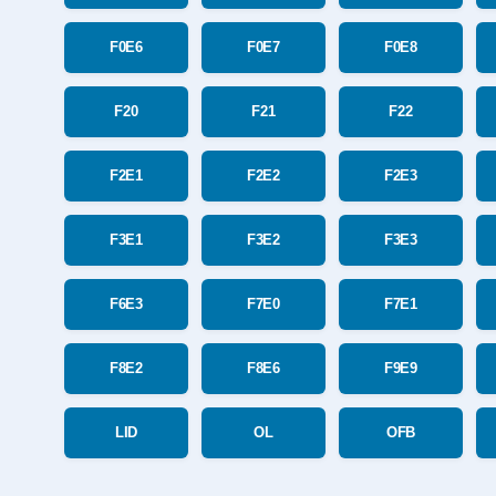
F0E6
F0E7
F0E8
F20
F21
F22
F2E1
F2E2
F2E3
F3E1
F3E2
F3E3
F6E3
F7E0
F7E1
F8E2
F8E6
F9E9
LID
OL
OFB