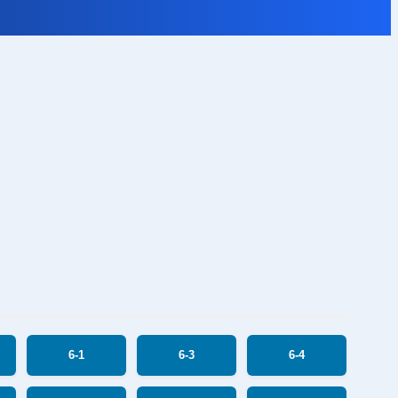
6-1
6-3
6-4