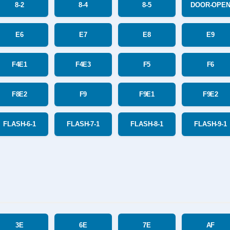
8-2
8-4
8-5
DOOR-OPE
E6
E7
E8
E9
F4E1
F4E3
F5
F6
F8E2
F9
F9E1
F9E2
FLASH-6-1
FLASH-7-1
FLASH-8-1
FLASH-9-1
3E
6E
7E
AF