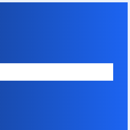
Safety Disclaimer
About Our Expert
Error Code Directory