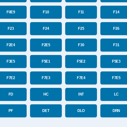
F0E9
F10
F11
F14
F23
F24
F25
F26
F2E4
F2E5
F30
F31
F3E5
F5E1
F5E2
F5E3
F7E2
F7E3
F7E4
F7E5
FD
HC
INT
LC
PF
DET
DLO
DRN