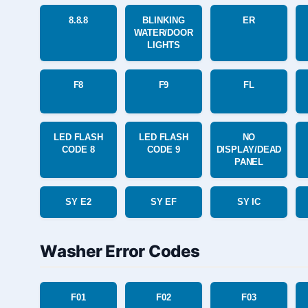
8.8.8
BLINKING
ER
WATER/DOOR
LIGHTS
F8
F9
FL
LED FLASH
LED FLASH
NO
CODE 8
CODE 9
DISPLAY/DEAD
PANEL
SY E2
SY EF
SY IC
Washer Error Codes
F01
F02
F03