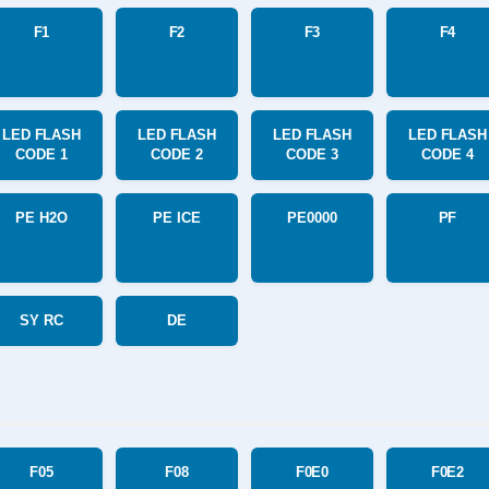
F1
F2
F3
F4
LED FLASH
LED FLASH
LED FLASH
LED FLASH
CODE 1
CODE 2
CODE 3
CODE 4
PE H2O
PE ICE
PE0000
PF
SY RC
DE
F05
F08
F0E0
F0E2