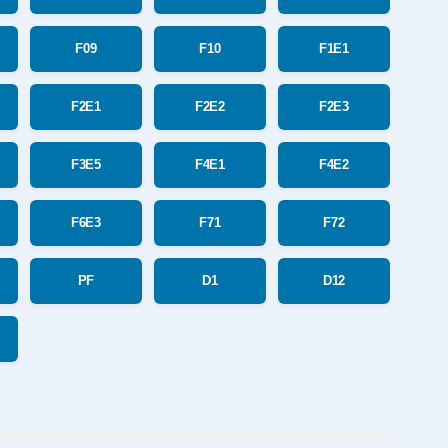
F09
F10
F1E1
F2E1
F2E2
F2E3
F3E5
F4E1
F4E2
F6E3
F71
F72
PF
D1
D12