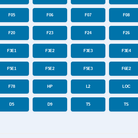
F05
F06
F07
F08
F20
F23
F24
F26
F3E1
F3E2
F3E3
F3E4
F5E1
F5E2
F5E3
F6E2
F78
HP
L2
LOC
D5
D9
T5
TS