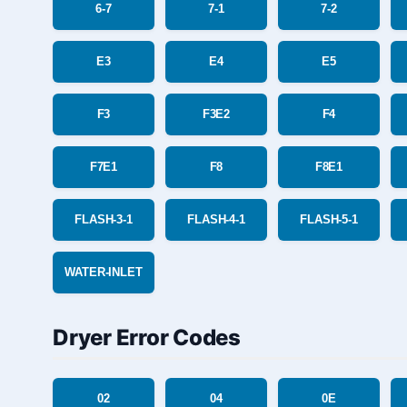
6-7
7-1
7-2
E3
E4
E5
F3
F3E2
F4
F7E1
F8
F8E1
FLASH-3-1
FLASH-4-1
FLASH-5-1
WATER-INLET
Dryer Error Codes
02
04
0E