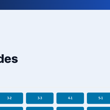
des
3-2
3-3
4-1
5-1